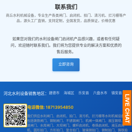
联系我们
商丘水利机械设备，专业生产各类闸门、启闭机、拍门、清污机、拦污栅等产
品，源头工厂直销，支持定制，全国发货，品质保证，价格优惠
如果您对我们的水利设备闸门启闭机产品感兴趣，或者有任何疑
问，欢迎随时联系我们。我们将为您提供专业的解决方案和优质的
售后服务。
立即咨询
河北水利设备销售地区：
建德市
海城区
乐安县
六盘水市
镇安县
项
电话微信:
18713954850
我们供应水利闸门、启闭机、拍门、清污机、拦污栅等水利机械设备，
包括铸铁闸门、钢制闸门、不锈钢闸门、机闸一体闸门、液压钢坝、渠
道闸门、水库闸门、大坝闸门、螺杆启闭机、卷扬启闭机、液压启闭
机、圆形拍门、方形拍门、复合拍门、玻璃钢拍门、钢制拍门、铸铁拍