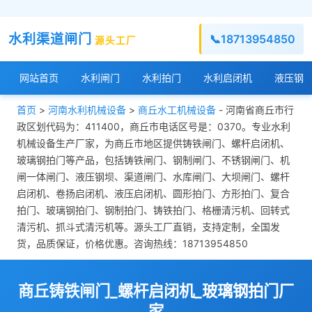
水利渠道闸门
📞
18713954850
源头工厂
网站首页
水利闸门
水利拍门
水利启闭机
液压钢
首页
>
河南水利机械设备
>
商丘水工机械设备
- 河南省商丘市行
政区划代码为：411400，商丘市电话区号是：0370。专业水利
机械设备生产厂家，为商丘市地区提供铸铁闸门、螺杆启闭机、
玻璃钢拍门等产品，包括铸铁闸门、钢制闸门、不锈钢闸门、机
闸一体闸门、液压钢坝、渠道闸门、水库闸门、大坝闸门、螺杆
启闭机、卷扬启闭机、液压启闭机、圆形拍门、方形拍门、复合
拍门、玻璃钢拍门、钢制拍门、铸铁拍门、格栅清污机、回转式
清污机、抓斗式清污机等。源头工厂直销，支持定制，全国发
货，品质保证，价格优惠。咨询热线：18713954850
商丘铸铁闸门_螺杆启闭机_玻璃钢拍门厂
家