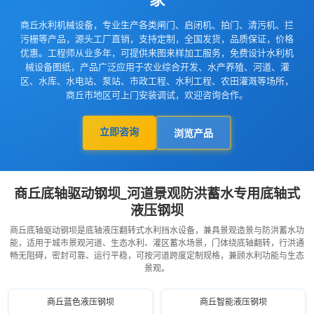
商丘水利机械设备，专业生产各类闸门、启闭机、拍门、清污机、拦
污栅等产品，源头工厂直销，支持定制，全国发货，品质保证，价格
优惠。工程师从业多年，可提供来图来样加工服务，免费设计水利机
械设备图纸，产品广泛应用于农业综合开发、水产养殖、河道、灌
区、水库、水电站、泵站、市政工程、水利工程、农田灌溉等场所，
商丘市地区可上门安装调试，欢迎咨询合作。
立即咨询
浏览产品
商丘底轴驱动钢坝_河道景观防洪蓄水专用底轴式
液压钢坝
商丘底轴驱动钢坝是底轴液压翻转式水利挡水设备，兼具景观造景与防洪蓄水功
能，适用于城市景观河道、生态水利、灌区蓄水场景，门体绕底轴翻转，行洪通
畅无阻碍，密封可靠、运行平稳，可按河道跨度定制规格，兼顾水利功能与生态
景观。
商丘蓝色液压钢坝
商丘智能液压钢坝