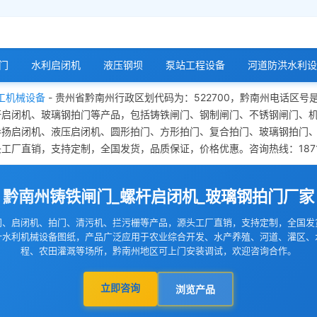
门
水利启闭机
液压钢坝
泵站工程设备
河道防洪水利设
工机械设备
- 贵州省黔南州行政区划代码为：522700，黔南州电话区号
杆启闭机、玻璃钢拍门等产品，包括铸铁闸门、钢制闸门、不锈钢闸门、
卷扬启闭机、液压启闭机、圆形拍门、方形拍门、复合拍门、玻璃钢拍门
厂直销，支持定制，全国发货，品质保证，价格优惠。咨询热线：18713
黔南州铸铁闸门_螺杆启闭机_玻璃钢拍门厂家
门、启闭机、拍门、清污机、拦污栅等产品，源头工厂直销，支持定制，全国发
计水利机械设备图纸，产品广泛应用于农业综合开发、水产养殖、河道、灌区、
程、农田灌溉等场所，黔南州地区可上门安装调试，欢迎咨询合作。
立即咨询
浏览产品