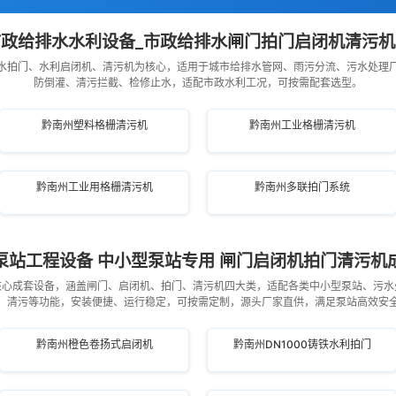
政给排水水利设备_市政给排水闸门拍门启闭机清污
水拍门、水利启闭机、清污机为核心，适用于城市给排水管网、雨污分流、污水处理
防倒灌、清污拦截、检修止水，适配市政水利工况，可按需配套选型。
黔南州塑料格栅清污机
黔南州工业格栅清污机
黔南州工业用格栅清污机
黔南州多联拍门系统
泵站工程设备 中小型泵站专用 闸门启闭机拍门清污机
核心成套设备，涵盖闸门、启闭机、拍门、清污机四大类，适配各类中小型泵站、污水
、清污等功能，安装便捷、运行稳定，可按需定制，源头厂家直供，满足泵站高效安
黔南州橙色卷扬式启闭机
黔南州DN1000铸铁水利拍门