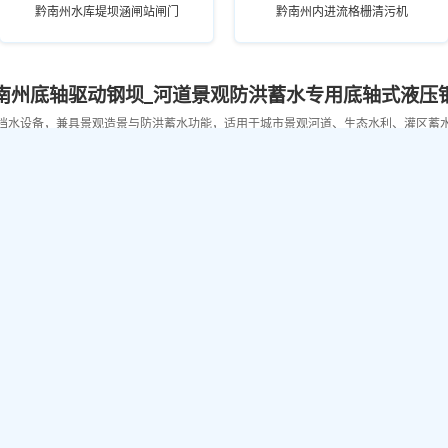
黔南州水库堤坝涵闸站闸门
黔南州内进流格栅清污机
南州底轴驱动钢坝_河道景观防洪蓄水专用底轴式液压
挡水设备，兼具景观造景与防洪蓄水功能，适用于城市景观河道、生态水利、灌区蓄
密封可靠、运行平稳，可按河道跨度定制规格，兼顾水利功能与生态景观。
黔南州灰色景观瀑布液压钢坝
黔南州城市景观液压坝
黔南州米黄色液压钢坝
黔南州蓝色景观液压钢坝
南州工业水处理拍门_工业污水循环水防腐防倒灌止回
用止回防倒灌设备，采用不锈钢、玻璃钢等防腐材质，适配化工、印染、制药等工业
靠，耐酸碱腐蚀，可有效防止水体倒灌回流，按管道口径定制，满足工业水处理排水防
黔南州铸铁拍门直销
黔南州工业用不锈钢拍门