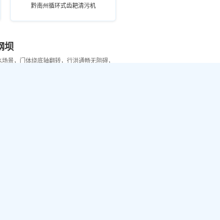
黔南州循环式齿耙清污机
钢坝
水场景，门体绕底轴翻转，行洪通畅无阻碍，
黔南州灰色橙色液压缸钢坝
黔南州蓝色施工液压钢坝
拍门
污水及循环水排水场景，依靠水流自动启闭，
护需求。
黔南州定制不锈钢拍门