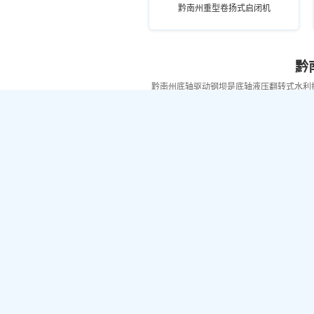
黔南州重型卷扬式启闭机
黔
黔南州底轴驱动钢坝是底轴液压翻转式水利
黔南州城市灰色瀑布液压钢坝
黔南州城市河道蓝色液压钢坝
黔
黔南州工业水处理拍门是工业水处理系统专
密封可
黔南州加强结构不锈钢拍门