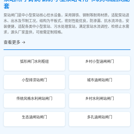
套
泵站闸门是中小型泵站核心控水设备，采用铸铁、钢制等耐用材质，适配泵站进
水、出水及节制工况，结构为平板式，密封性能优良，防渗漏、抗水流冲击，安
装便捷，适配各类中小型泵站、污水处理泵站，满足泵站水流调控、检修止水需
求，源头厂家直供，可按需定制规格。
查看更多 →
弧形闸门水利枢纽
乡村小型涵闸闸门
小型排涝站闸门
城市涵闸站闸门
传统风格水利闸站闸门
乡村水利闸站闸门
生态涵闸站闸门
多孔涵闸站闸门