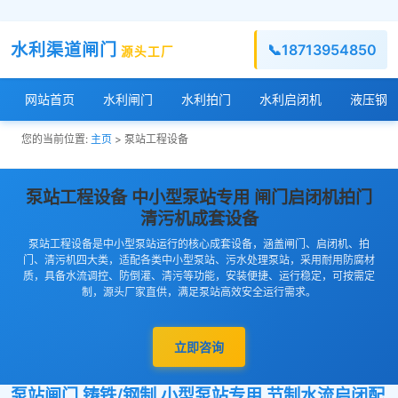
水利渠道闸门
📞
18713954850
源头工厂
网站首页
水利闸门
水利拍门
水利启闭机
液压钢
您的当前位置:
主页
> 泵站工程设备
泵站工程设备 中小型泵站专用 闸门启闭机拍门
清污机成套设备
泵站工程设备是中小型泵站运行的核心成套设备，涵盖闸门、启闭机、拍
门、清污机四大类，适配各类中小型泵站、污水处理泵站，采用耐用防腐材
质，具备水流调控、防倒灌、清污等功能，安装便捷、运行稳定，可按需定
制，源头厂家直供，满足泵站高效安全运行需求。
立即咨询
泵站闸门 铸铁/钢制 小型泵站专用 节制水流启闭配