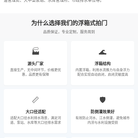
为什么选择我们的浮箱式拍门
品质保证，专业定制，服务周到
🏭
🌊
源头厂家
浮箱结构
直接生产，无中间环节，价格更优
内置浮箱，利用水流推力与自身浮力
惠，品质更有保障
配合实现自动启闭，启闭灵敏度高
📏
🛡️
大口径适配
防倒灌效果好
适配大口径水利排水场景，满足河
有效防止河水、江水倒灌，避免城市
道、泵站、水库等大口径排水需求
内涝与水利设施受损