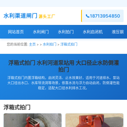
水利渠道闸门
📞
18713954850
源头工厂
网站首页
水利闸门
水利拍门
水利启闭机
液压钢
您的当前位置:
主页
> >
水利拍门
>
浮箱式拍门
浮箱式拍门 水利河道泵站用 大口径止水防倒灌
拍门
浮箱式拍门内置浮箱结构，启闭灵活、止水效果好，适用于河道排水、泵站
大口径出水口、水库导流洞等场景，依靠水流与浮力自动启闭，防倒灌性能
稳定，适配大口径水利排水工况。
浮箱式拍门