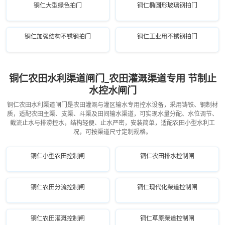
铜仁大型绿色拍门
铜仁椭圆形玻璃钢拍门
铜仁加强结构不锈钢拍门
铜仁工业用不锈钢拍门
铜仁农田水利渠道闸门_农田灌溉渠道专用 节制止
水控水闸门
铜仁农田水利渠道闸门是农田灌溉与灌区输水专用控水设备，采用铸铁、钢制材
质，适配农田主渠、支渠、斗渠及田间输水渠道，可实现水量分配、水位调节、
截流止水与排涝控水，结构轻便、止水严密，安装简单，适配农田小型水利工
况，可按渠道尺寸定制规格。
铜仁小型农田控制闸
铜仁农田排水控制闸
铜仁农田分流控制闸
铜仁现代化渠道控制闸
铜仁农田灌溉控制闸
铜仁草原渠道控制闸