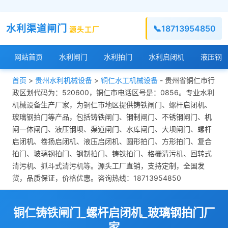
水利渠道闸门
📞
18713954850
源头工厂
网站首页
水利闸门
水利拍门
水利启闭机
液压钢
首页
>
贵州水利机械设备
>
铜仁水工机械设备
- 贵州省铜仁市行
政区划代码为：520600，铜仁市电话区号是：0856。专业水利
机械设备生产厂家，为铜仁市地区提供铸铁闸门、螺杆启闭机、
玻璃钢拍门等产品，包括铸铁闸门、钢制闸门、不锈钢闸门、机
闸一体闸门、液压钢坝、渠道闸门、水库闸门、大坝闸门、螺杆
启闭机、卷扬启闭机、液压启闭机、圆形拍门、方形拍门、复合
拍门、玻璃钢拍门、钢制拍门、铸铁拍门、格栅清污机、回转式
清污机、抓斗式清污机等。源头工厂直销，支持定制，全国发
货，品质保证，价格优惠。咨询热线：18713954850
铜仁铸铁闸门_螺杆启闭机_玻璃钢拍门厂
家