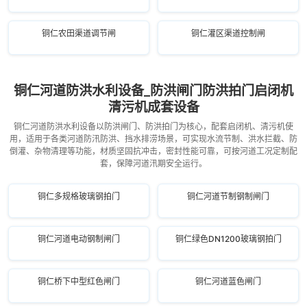
铜仁农田渠道调节闸
铜仁灌区渠道控制闸
铜仁河道防洪水利设备_防洪闸门防洪拍门启闭机
清污机成套设备
铜仁河道防洪水利设备以防洪闸门、防洪拍门为核心，配套启闭机、清污机使
用，适用于各类河道防汛防洪、挡水排涝场景，可实现水流节制、洪水拦截、防
倒灌、杂物清理等功能，材质坚固抗冲击，密封性能可靠，可按河道工况定制配
套，保障河道汛期安全运行。
铜仁多规格玻璃钢拍门
铜仁河道节制钢制闸门
铜仁河道电动钢制闸门
铜仁绿色DN1200玻璃钢拍门
铜仁桥下中型红色闸门
铜仁河道蓝色闸门