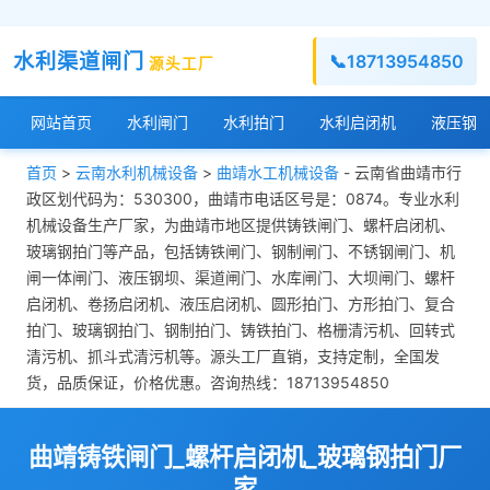
水利渠道闸门
📞
18713954850
源头工厂
网站首页
水利闸门
水利拍门
水利启闭机
液压钢
首页
>
云南水利机械设备
>
曲靖水工机械设备
- 云南省曲靖市行
政区划代码为：530300，曲靖市电话区号是：0874。专业水利
机械设备生产厂家，为曲靖市地区提供铸铁闸门、螺杆启闭机、
玻璃钢拍门等产品，包括铸铁闸门、钢制闸门、不锈钢闸门、机
闸一体闸门、液压钢坝、渠道闸门、水库闸门、大坝闸门、螺杆
启闭机、卷扬启闭机、液压启闭机、圆形拍门、方形拍门、复合
拍门、玻璃钢拍门、钢制拍门、铸铁拍门、格栅清污机、回转式
清污机、抓斗式清污机等。源头工厂直销，支持定制，全国发
货，品质保证，价格优惠。咨询热线：18713954850
曲靖铸铁闸门_螺杆启闭机_玻璃钢拍门厂
家