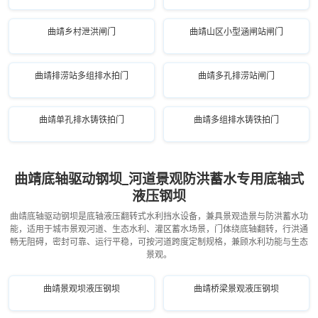
曲靖乡村泄洪闸门
曲靖山区小型涵闸站闸门
曲靖排涝站多组排水拍门
曲靖多孔排涝站闸门
曲靖单孔排水铸铁拍门
曲靖多组排水铸铁拍门
曲靖底轴驱动钢坝_河道景观防洪蓄水专用底轴式
液压钢坝
曲靖底轴驱动钢坝是底轴液压翻转式水利挡水设备，兼具景观造景与防洪蓄水功
能，适用于城市景观河道、生态水利、灌区蓄水场景，门体绕底轴翻转，行洪通
畅无阻碍，密封可靠、运行平稳，可按河道跨度定制规格，兼顾水利功能与生态
景观。
曲靖景观坝液压钢坝
曲靖桥梁景观液压钢坝